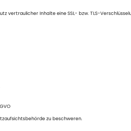
tz vertraulicher Inhalte eine SSL- bzw. TLS-Verschlüssel
O
DSGVO
utzaufsichtsbehörde zu beschweren.