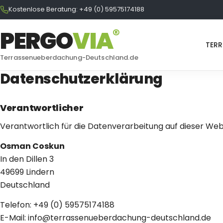
Kostenlose Beratung: +49 (0) 59575174188
®
PERGO
VI
A
TER
Terrassenueberdachung-Deutschland.de
Datenschutzerklärung
Verantwortlicher
Verantwortlich für die Datenverarbeitung auf dieser Websi
Osman Coskun
In den Dillen 3
49699 Lindern
Deutschland
Telefon:
+49 (0) 59575174188
E-Mail:
info@terrassenueberdachung-deutschland.de