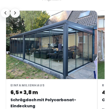
EINFAMILIENHAUS
RE
6,5 × 3,8 m
4 
Schrägdach mit Polycarbonat-
Cub
Eindeckung