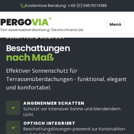
Kostenlose Beratung: +49 (0) 59575174188
®
PERGO
VI
A
Menü
Terrassenueberdachung-Deutschland.de
SCHATTEN & KOMFORT
Beschattungen
nach Maß
Effektiver Sonnenschutz für
Terrassenüberdachungen - funktional, elegant
und komfortabel.
ANGENEHMER SCHATTEN
Schützt vor intensiver Sonne und blendendem
Licht.
OPTISCH INTEGRIERT
Beschattungslösungen passend zur Konstruktion